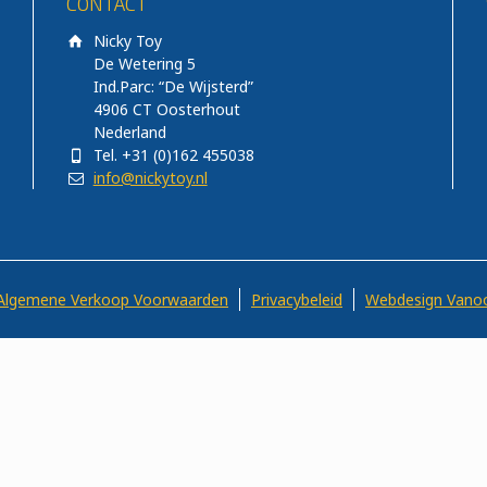
CONTACT
Nicky Toy
De Wetering 5
Ind.Parc: “De Wijsterd”
4906 CT Oosterhout
Nederland
Tel. +31 (0)162 455038
info@nickytoy.nl
Algemene Verkoop Voorwaarden
Privacybeleid
Webdesign Vano