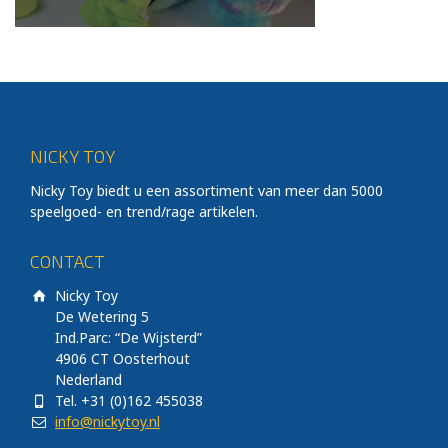
NICKY TOY
Nicky Toy biedt u een assortiment van meer dan 5000
speelgoed- en trend/rage artikelen.
CONTACT
Nicky Toy
De Wetering 5
Ind.Parc: “De Wijsterd”
4906 CT Oosterhout
Nederland
Tel. +31 (0)162 455038
info@nickytoy.nl